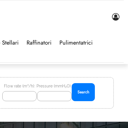
 Stellari
Raffinatori
Pulimentatrici
Flow rate (m³/h):
Pressure (mmH₂O):
Search