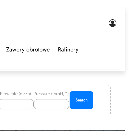
Zawory obrotowe
Rafinery
Flow rate (m³/h):
Pressure (mmH₂O):
Search