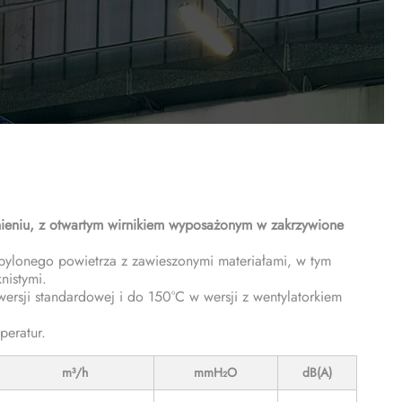
nieniu, z otwartym wirnikiem wyposażonym w zakrzywione
pylonego powietrza z zawieszonymi materiałami, w tym
nistymi.
sji standardowej i do 150°C w wersji z wentylatorkiem
peratur.
m³/h
mmH₂O
dB(A)