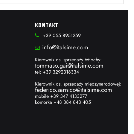
Kontakt
+39 055 8951259
info@italsime.com
Kierownik ds. sprzedaży Włochy:
tommaso.gai@italsime.com
tel: +39 3292318334
Kierownik ds. sprzedaży międzynarodowej:
federico.sarnico@italsime.com
mobile +39 347 4133277
komorka +48 884 848 405