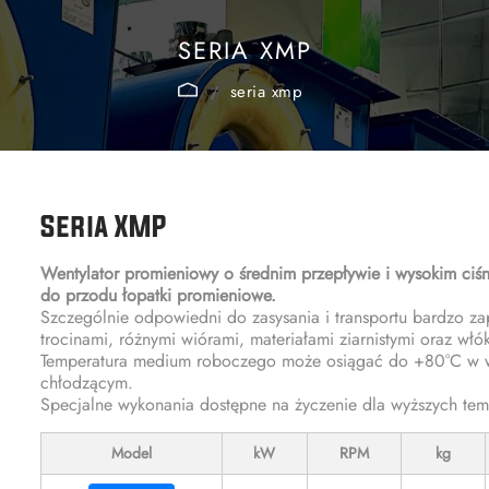
SERIA XMP
seria xmp
Seria XMP
Wentylator promieniowy o średnim przepływie i wysokim ciś
do przodu łopatki promieniowe.
Szczególnie odpowiedni do zasysania i transportu bardzo za
trocinami, różnymi wiórami, materiałami ziarnistymi oraz włók
Temperatura medium roboczego może osiągać do +80°C w wer
chłodzącym.
Specjalne wykonania dostępne na życzenie dla wyższych tem
Model
kW
RPM
kg