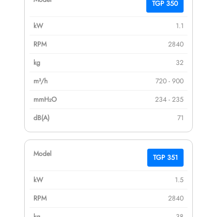
TGP 350
1.1
2840
32
720 - 900
234 - 235
71
TGP 351
1.5
2840
38