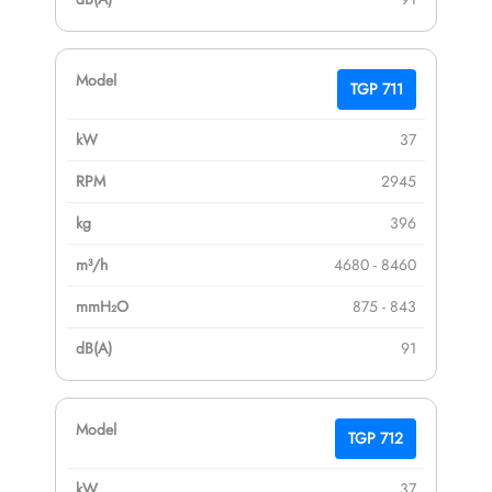
TGP 711
37
2945
396
4680 - 8460
875 - 843
91
TGP 712
37