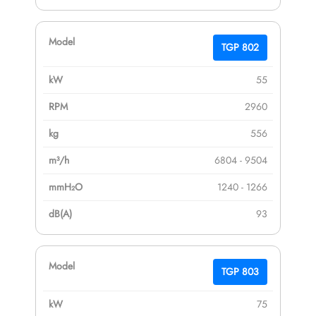
TGP 802
55
2960
556
6804 - 9504
1240 - 1266
93
TGP 803
75