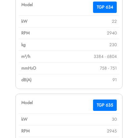
TGP 634
22
2940
230
3384 - 6804
758 - 751
91
TGP 635
30
2945