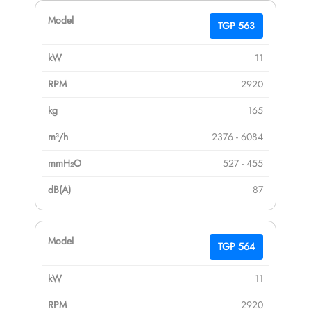
TGP 563
11
2920
165
2376 - 6084
527 - 455
87
TGP 564
11
2920