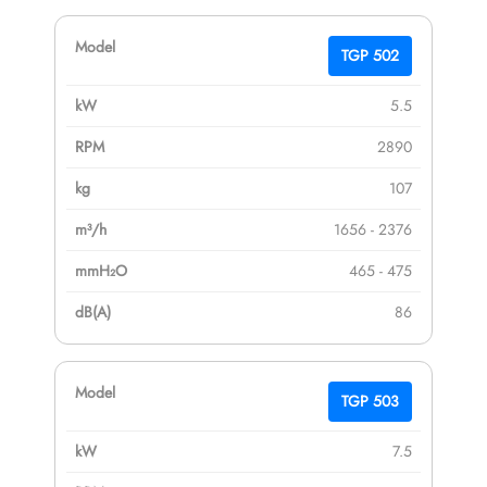
TGP 502
5.5
2890
107
1656 - 2376
465 - 475
86
TGP 503
7.5