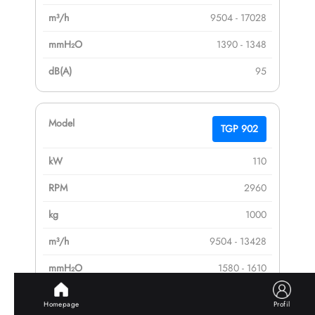
9504 - 17028
1390 - 1348
95
TGP 902
110
2960
1000
9504 - 13428
1580 - 1610
95
Homepage
Profil