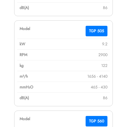
86
TGP 505
9.2
2900
122
1656 - 4140
465 - 430
86
TGP 560