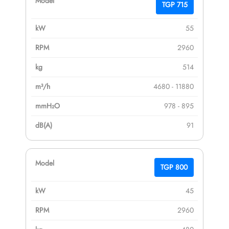
TGP 715
55
2960
514
4680 - 11880
978 - 895
91
TGP 800
45
2960