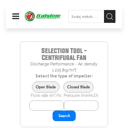
Open
Selection Tool -
Centrifugal Fan
Discharge Performance - Air density
1.225 [kg/m³]
Select the type of impeller:
Open Blade
Closed Blade
Flow rate (m³/h):
Pressure (mmH₂O):
Search