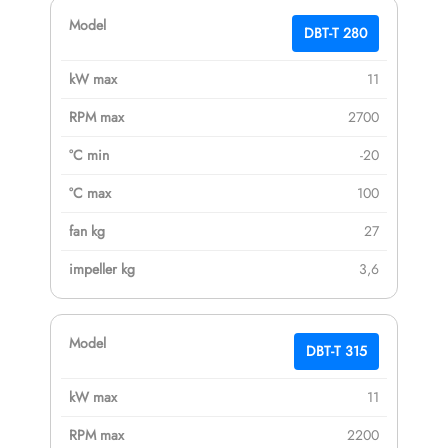
DBT-T 280
11
2700
-20
100
27
3,6
DBT-T 315
11
2200