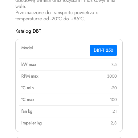
obudowę wirnika oraz łożyskami mostkowymi na
wale.
Przeznaczone do transportu powietrza o
temperaturze od -20°C do +85°C.
Katalog DBT
DBT-T 250
7.5
3000
-20
100
21
2,8