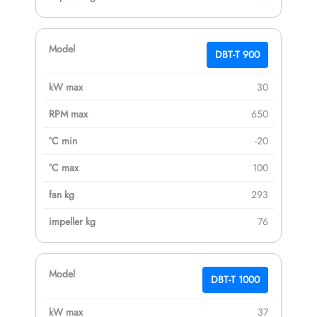
DBT-T 900
30
650
-20
100
293
76
DBT-T 1000
37