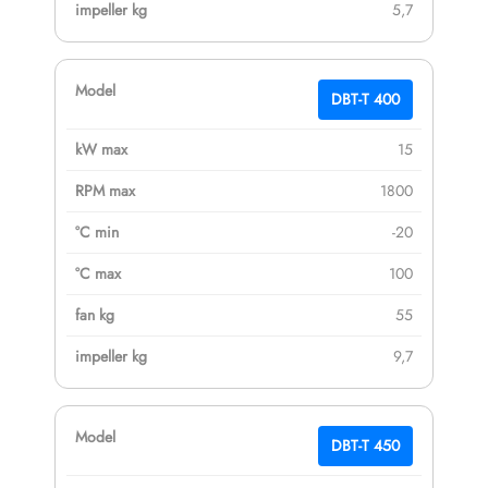
5,7
DBT-T 400
15
1800
-20
100
55
9,7
DBT-T 450