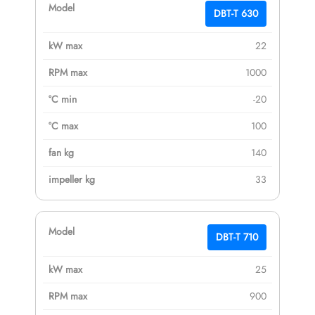
DBT-T 630
22
1000
-20
100
140
33
DBT-T 710
25
900