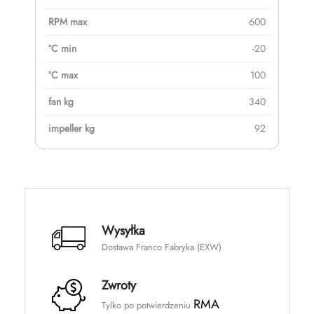
600
-20
100
340
92
Wysyłka
Dostawa Franco Fabryka (EXW)
Zwroty
RMA
Tylko po potwierdzeniu